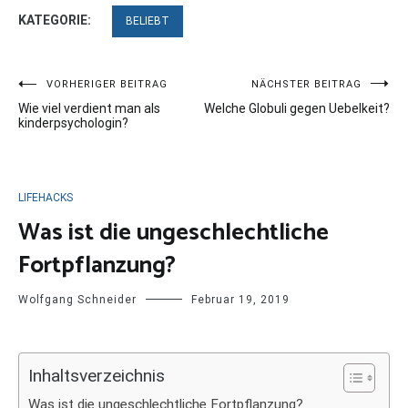
KATEGORIE:
BELIEBT
Beitragsnavigation
VORHERIGER BEITRAG
NÄCHSTER BEITRAG
Wie viel verdient man als
Welche Globuli gegen Uebelkeit?
kinderpsychologin?
LIFEHACKS
Was ist die ungeschlechtliche
Fortpflanzung?
Wolfgang Schneider
Februar 19, 2019
Inhaltsverzeichnis
Was ist die ungeschlechtliche Fortpflanzung?