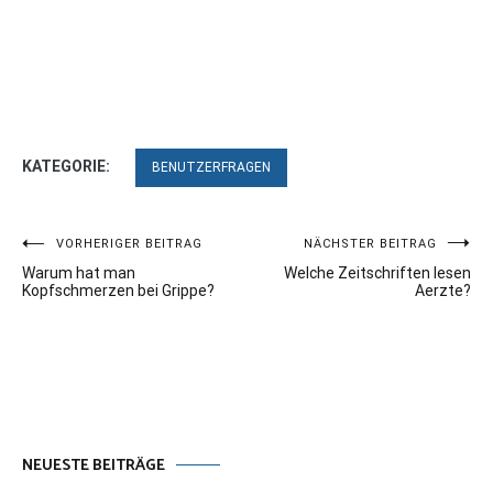
KATEGORIE:
BENUTZERFRAGEN
Beitragsnavigation
VORHERIGER BEITRAG
NÄCHSTER BEITRAG
Warum hat man
Welche Zeitschriften lesen
Kopfschmerzen bei Grippe?
Aerzte?
NEUESTE BEITRÄGE