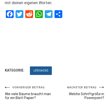
mit deinen eigenen Worten.
Facebook
Twitter
Reddit
WhatsApp
Telegram
Teilen
KATEGORIE:
LIFEHACKS
Beitragsnavigation
VORHERIGER BEITRAG
NÄCHSTER BEITRAG
Wie viele Bäume braucht man
Welche Schriftgröße in
für ein Blatt Papier?
Powerpoint?