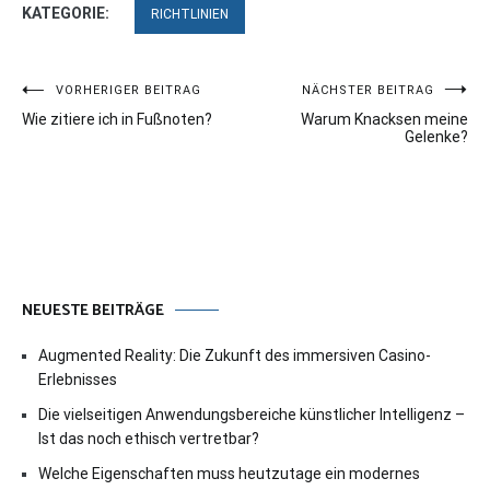
KATEGORIE:
RICHTLINIEN
Beitragsnavigation
VORHERIGER BEITRAG
NÄCHSTER BEITRAG
Wie zitiere ich in Fußnoten?
Warum Knacksen meine
Gelenke?
NEUESTE BEITRÄGE
Augmented Reality: Die Zukunft des immersiven Casino-
Erlebnisses
Die vielseitigen Anwendungsbereiche künstlicher Intelligenz –
Ist das noch ethisch vertretbar?
Welche Eigenschaften muss heutzutage ein modernes