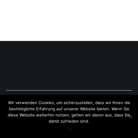
Copyright © 2026
ExpressAntworten.com
. All rights reserved.
Wir verwenden Cookies, um sicherzustellen, dass wir Ihnen die
Theme:
Cenote
by ThemeGrill. Powered by
WordPress
.
bestmögliche Erfahrung auf unserer Website bieten. Wenn Sie
diese Website weiterhin nutzen, gehen wir davon aus, dass Sie
damit zufrieden sind.
Ok