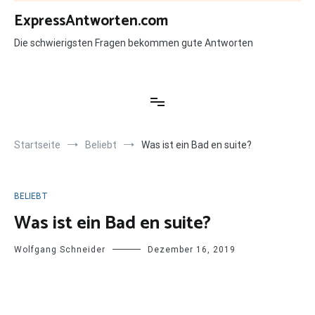
Zum
ExpressAntworten.com
Inhalt
springen
Die schwierigsten Fragen bekommen gute Antworten
Startseite
Beliebt
Was ist ein Bad en suite?
BELIEBT
Was ist ein Bad en suite?
Wolfgang Schneider
Dezember 16, 2019