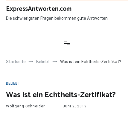
Zum
ExpressAntworten.com
Inhalt
springen
Die schwierigsten Fragen bekommen gute Antworten
Startseite
Beliebt
Was ist ein Echtheits-Zertifikat?
BELIEBT
Was ist ein Echtheits-Zertifikat?
Wolfgang Schneider
Juni 2, 2019