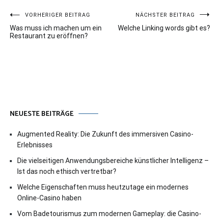
Beitragsnavigation
VORHERIGER BEITRAG
NÄCHSTER BEITRAG
Was muss ich machen um ein
Welche Linking words gibt es?
Restaurant zu eröffnen?
NEUESTE BEITRÄGE
Augmented Reality: Die Zukunft des immersiven Casino-
Erlebnisses
Die vielseitigen Anwendungsbereiche künstlicher Intelligenz –
Ist das noch ethisch vertretbar?
Welche Eigenschaften muss heutzutage ein modernes
Online-Casino haben
Vom Badetourismus zum modernen Gameplay: die Casino-