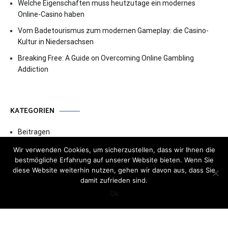
Welche Eigenschaften muss heutzutage ein modernes
Online-Casino haben
Vom Badetourismus zum modernen Gameplay: die Casino-
Kultur in Niedersachsen
Breaking Free: A Guide on Overcoming Online Gambling
Addiction
KATEGORIEN
Beitragen
Beliebt
Wir verwenden Cookies, um sicherzustellen, dass wir Ihnen die
bestmögliche Erfahrung auf unserer Website bieten. Wenn Sie
Benutzerfragen
diese Website weiterhin nutzen, gehen wir davon aus, dass Sie
damit zufrieden sind.
FAQ
Ok
Im Trend
Lifehacks