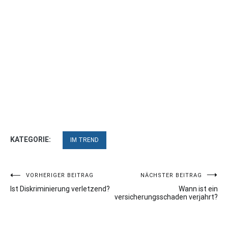
KATEGORIE:
IM TREND
Beitragsnavigation
VORHERIGER BEITRAG
NÄCHSTER BEITRAG
Ist Diskriminierung verletzend?
Wann ist ein
versicherungsschaden verjahrt?