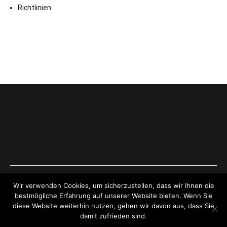
Richtlinien
Copyright © 2026
ExpressAntworten.com
. All rights reserved.
Wir verwenden Cookies, um sicherzustellen, dass wir Ihnen die
Theme:
Cenote
by ThemeGrill. Powered by
WordPress
.
bestmögliche Erfahrung auf unserer Website bieten. Wenn Sie
diese Website weiterhin nutzen, gehen wir davon aus, dass Sie
damit zufrieden sind.