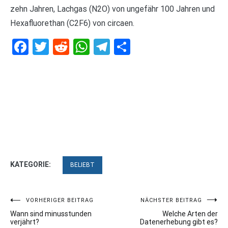
zehn Jahren, Lachgas (N2O) von ungefähr 100 Jahren und
Hexafluorethan (C2F6) von circaen.
Facebook
Twitter
Reddit
WhatsApp
Telegram
Teilen
KATEGORIE:
BELIEBT
Beitragsnavigation
VORHERIGER BEITRAG
NÄCHSTER BEITRAG
Wann sind minusstunden
Welche Arten der
verjährt?
Datenerhebung gibt es?