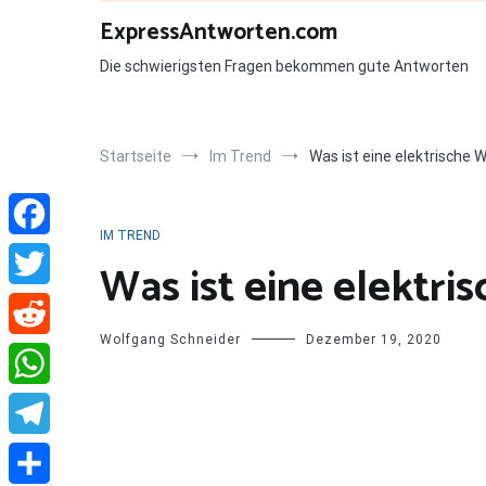
Zum
ExpressAntworten.com
Inhalt
springen
Die schwierigsten Fragen bekommen gute Antworten
Startseite
Im Trend
Was ist eine elektrische W
IM TREND
Facebook
Was ist eine elektri
Twitter
Wolfgang Schneider
Dezember 19, 2020
Reddit
WhatsApp
Telegram