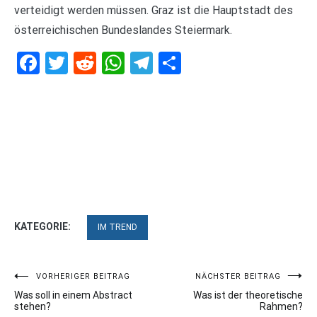
verteidigt werden müssen. Graz ist die Hauptstadt des
österreichischen Bundeslandes Steiermark.
Facebook
Twitter
Reddit
WhatsApp
Telegram
Teilen
KATEGORIE:
IM TREND
Beitragsnavigation
VORHERIGER BEITRAG
NÄCHSTER BEITRAG
Was soll in einem Abstract
Was ist der theoretische
stehen?
Rahmen?