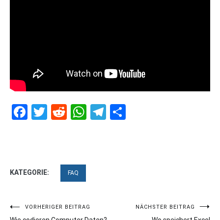
Facebook
Twitter
Reddit
WhatsApp
Telegram
Teilen
KATEGORIE:
FAQ
Beitragsnavigation
VORHERIGER BEITRAG
NÄCHSTER BEITRAG