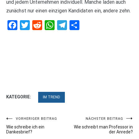
und jedem Unternehmen individuell. Manche laden auch
zunächst nur einen einzigen Kandidaten ein, andere zehn.
Facebook
Twitter
Reddit
WhatsApp
Telegram
Teilen
KATEGORIE:
IM TREND
Beitragsnavigation
VORHERIGER BEITRAG
NÄCHSTER BEITRAG
Wie schreibe ich ein
Wie schreibt man Professor in
Dankesbrief?
der Anrede?