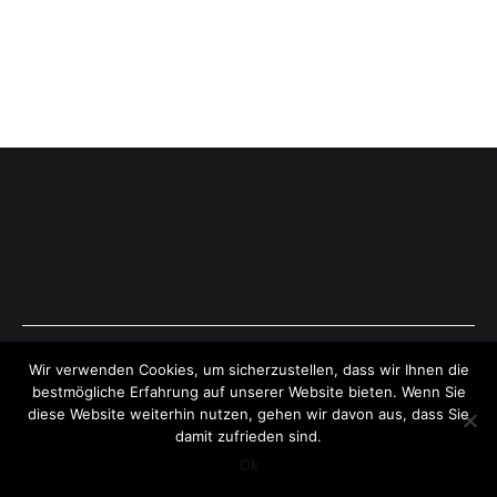
Copyright © 2026
ExpressAntworten.com
. All rights reserved.
Wir verwenden Cookies, um sicherzustellen, dass wir Ihnen die
Theme:
Cenote
by ThemeGrill. Powered by
WordPress
.
bestmögliche Erfahrung auf unserer Website bieten. Wenn Sie
diese Website weiterhin nutzen, gehen wir davon aus, dass Sie
damit zufrieden sind.
Ok