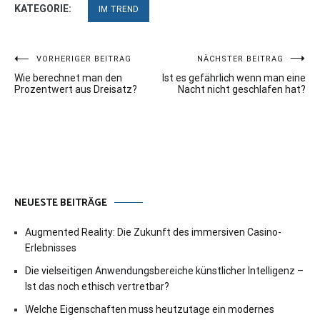
KATEGORIE:
IM TREND
Beitragsnavigation
VORHERIGER BEITRAG
NÄCHSTER BEITRAG
Wie berechnet man den
Ist es gefährlich wenn man eine
Prozentwert aus Dreisatz?
Nacht nicht geschlafen hat?
NEUESTE BEITRÄGE
Augmented Reality: Die Zukunft des immersiven Casino-
Erlebnisses
Die vielseitigen Anwendungsbereiche künstlicher Intelligenz –
Ist das noch ethisch vertretbar?
Welche Eigenschaften muss heutzutage ein modernes