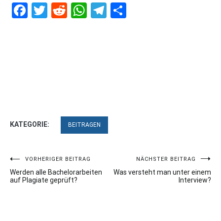
Facebook
Twitter
Reddit
WhatsApp
Telegram
Teilen
KATEGORIE:
BEITRAGEN
Beitragsnavigation
VORHERIGER BEITRAG
NÄCHSTER BEITRAG
Werden alle Bachelorarbeiten
Was versteht man unter einem
auf Plagiate geprüft?
Interview?