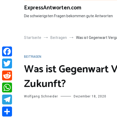
Zum
ExpressAntworten.com
Inhalt
springen
Die schwierigsten Fragen bekommen gute Antworten
Startseite
Beitragen
Was ist Gegenwart Verg
BEITRAGEN
Facebook
Was ist Gegenwart 
Twitter
Zukunft?
Reddit
Wolfgang Schneider
Dezember 18, 2020
WhatsApp
Telegram