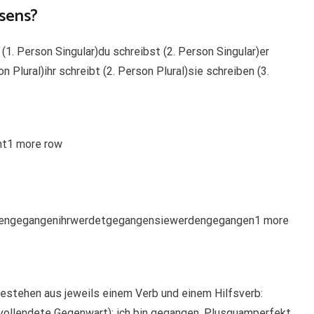
äsens?
1. Person Singular)du schreibst (2. Person Singular)er
n Plural)ihr schreibt (2. Person Plural)sie schreiben (3.
ht1 more row
dengegangenihrwerdetgegangensiewerdengegangen1 more
stehen aus jeweils einem Verb und einem Hilfsverb:
= vollendete Gegenwart): ich bin gegangen. Plusquamperfekt