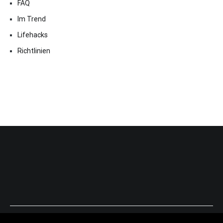
FAQ
Im Trend
Lifehacks
Richtlinien
Copyright © 2026
ExpressAntworten.com
. All rights reserved.