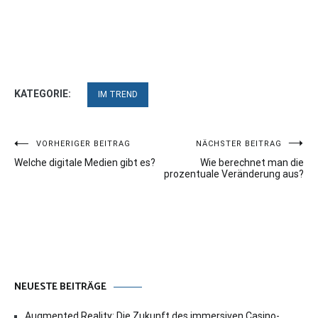
KATEGORIE:
IM TREND
Beitragsnavigation
VORHERIGER BEITRAG
NÄCHSTER BEITRAG
Welche digitale Medien gibt es?
Wie berechnet man die
prozentuale Veränderung aus?
NEUESTE BEITRÄGE
Augmented Reality: Die Zukunft des immersiven Casino-