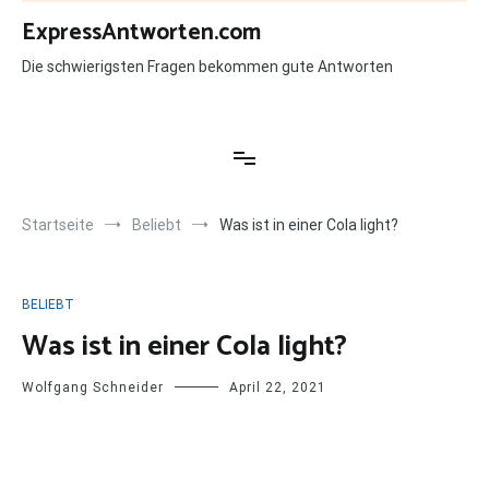
Zum
ExpressAntworten.com
Inhalt
springen
Die schwierigsten Fragen bekommen gute Antworten
Startseite
Beliebt
Was ist in einer Cola light?
BELIEBT
Was ist in einer Cola light?
Wolfgang Schneider
April 22, 2021