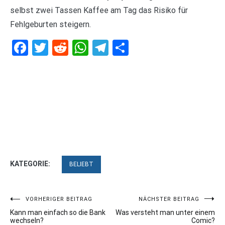
selbst zwei Tassen Kaffee am Tag das Risiko für
Fehlgeburten steigern.
Facebook
Twitter
Reddit
WhatsApp
Telegram
Teilen
KATEGORIE:
BELIEBT
Beitragsnavigation
VORHERIGER BEITRAG
NÄCHSTER BEITRAG
Kann man einfach so die Bank
Was versteht man unter einem
wechseln?
Comic?