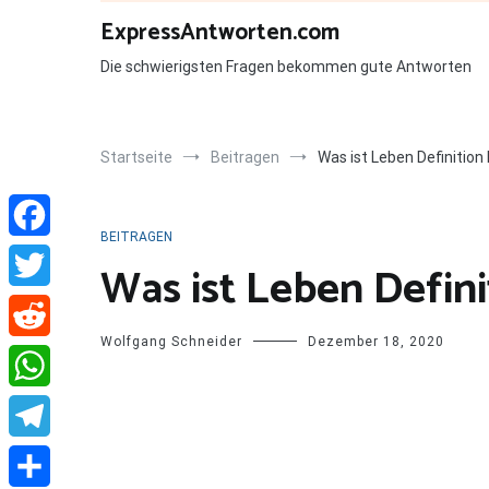
Zum
ExpressAntworten.com
Inhalt
springen
Die schwierigsten Fragen bekommen gute Antworten
Startseite
Beitragen
Was ist Leben Definition 
BEITRAGEN
Facebook
Was ist Leben Defini
Twitter
Wolfgang Schneider
Dezember 18, 2020
Reddit
WhatsApp
Telegram