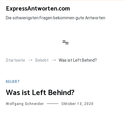
Zum
ExpressAntworten.com
Inhalt
springen
Die schwierigsten Fragen bekommen gute Antworten
Startseite
Beliebt
Was ist Left Behind?
BELIEBT
Was ist Left Behind?
Wolfgang Schneider
Oktober 13, 2020