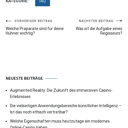
KATEGORIE:
FAQ
Beitragsnavigation
VORHERIGER BEITRAG
NÄCHSTER BEITRAG
Welche Praparate sind fur deine
Was ist die Aufgabe eines
Huhner wichtig?
Regisseurs?
NEUESTE BEITRÄGE
Augmented Reality: Die Zukunft des immersiven Casino-
Erlebnisses
Die vielseitigen Anwendungsbereiche künstlicher Intelligenz –
Ist das noch ethisch vertretbar?
Welche Eigenschaften muss heutzutage ein modernes
Online-Casino haben