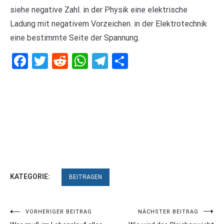
siehe negative Zahl. in der Physik eine elektrische
Ladung mit negativem Vorzeichen. in der Elektrotechnik
eine bestimmte Seite der Spannung.
Facebook
Twitter
Reddit
WhatsApp
Telegram
Teilen
KATEGORIE:
BEITRAGEN
Beitragsnavigation
VORHERIGER BEITRAG
NÄCHSTER BEITRAG