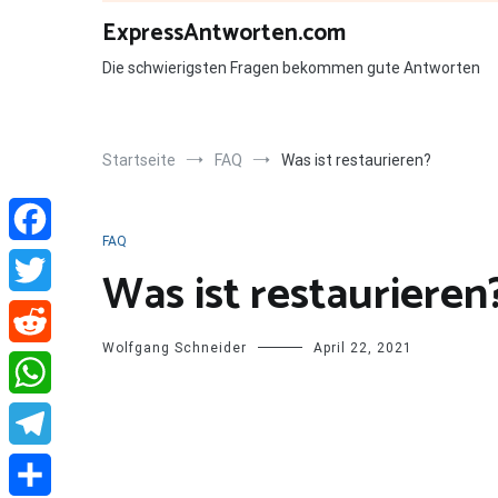
Zum
ExpressAntworten.com
Inhalt
springen
Die schwierigsten Fragen bekommen gute Antworten
Startseite
FAQ
Was ist restaurieren?
FAQ
Facebook
Was ist restaurieren
Twitter
Wolfgang Schneider
April 22, 2021
Reddit
WhatsApp
Telegram