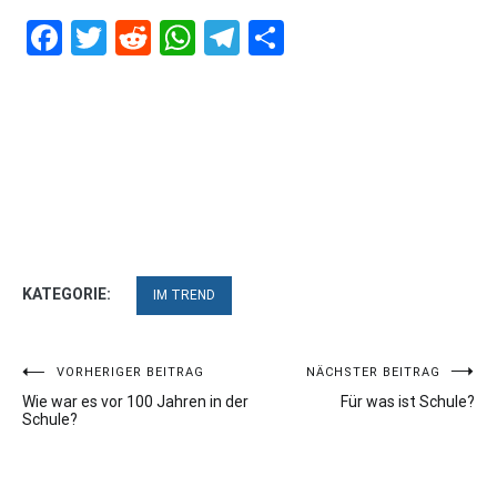
Facebook
Twitter
Reddit
WhatsApp
Telegram
Teilen
KATEGORIE:
IM TREND
Beitragsnavigation
VORHERIGER BEITRAG
NÄCHSTER BEITRAG
Wie war es vor 100 Jahren in der
Für was ist Schule?
Schule?