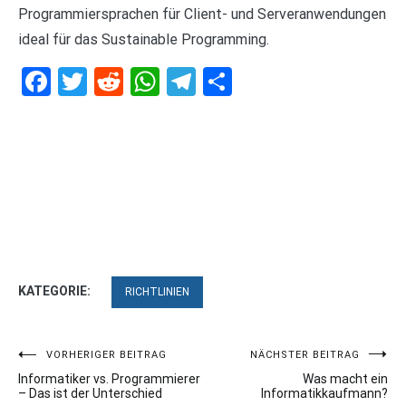
Programmiersprachen für Client- und Serveranwendungen
ideal für das Sustainable Programming.
Facebook
Twitter
Reddit
WhatsApp
Telegram
Teilen
KATEGORIE:
RICHTLINIEN
Beitragsnavigation
VORHERIGER BEITRAG
NÄCHSTER BEITRAG
Informatiker vs. Programmierer
Was macht ein
– Das ist der Unterschied
Informatikkaufmann?