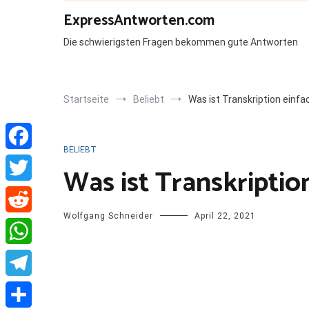
Zum
ExpressAntworten.com
Inhalt
springen
Die schwierigsten Fragen bekommen gute Antworten
Startseite
Beliebt
Was ist Transkription einfac
BELIEBT
Facebook
Was ist Transkriptio
Twitter
Wolfgang Schneider
April 22, 2021
Reddit
WhatsApp
Telegram