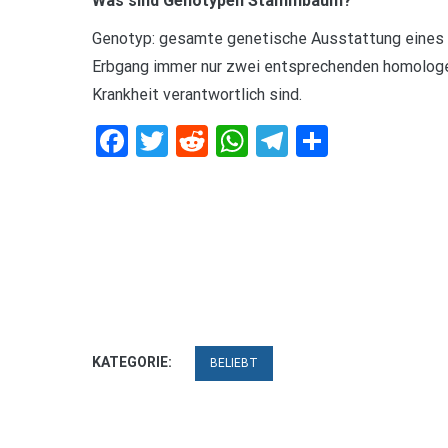
Was sind Genotypen Stammbaum?
Genotyp: gesamte genetische Ausstattung eines
Erbgang immer nur zwei entsprechenden homologe
Krankheit verantwortlich sind.
Facebook
Twitter
Reddit
WhatsApp
Telegram
Teilen
KATEGORIE:
BELIEBT