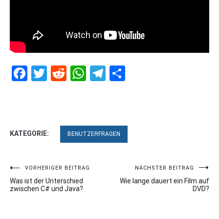
Facebook
Twitter
Reddit
WhatsApp
Telegram
Teilen
KATEGORIE:
BENUTZERFRAGEN
Beitragsnavigation
VORHERIGER BEITRAG
NÄCHSTER BEITRAG
Was ist der Unterschied
Wie lange dauert ein Film auf
zwischen C# und Java?
DVD?