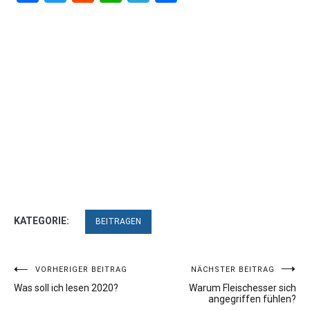
KATEGORIE:
BEITRAGEN
Beitragsnavigation
VORHERIGER BEITRAG
NÄCHSTER BEITRAG
Was soll ich lesen 2020?
Warum Fleischesser sich
angegriffen fühlen?