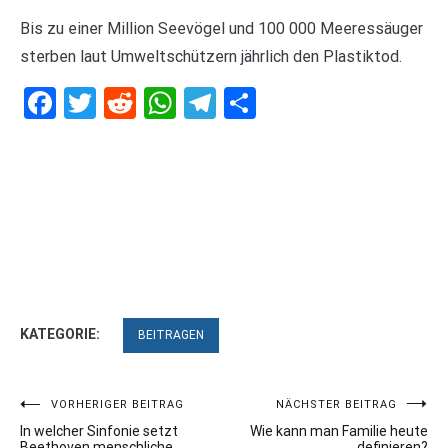
Bis zu einer Million Seevögel und 100 000 Meeressäuger
sterben laut Umweltschützern jährlich den Plastiktod.
Facebook
Twitter
Reddit
WhatsApp
Telegram
Teilen
KATEGORIE:
BEITRAGEN
Beitragsnavigation
VORHERIGER BEITRAG
NÄCHSTER BEITRAG
In welcher Sinfonie setzt
Wie kann man Familie heute
Beethoven menschliche
definieren?