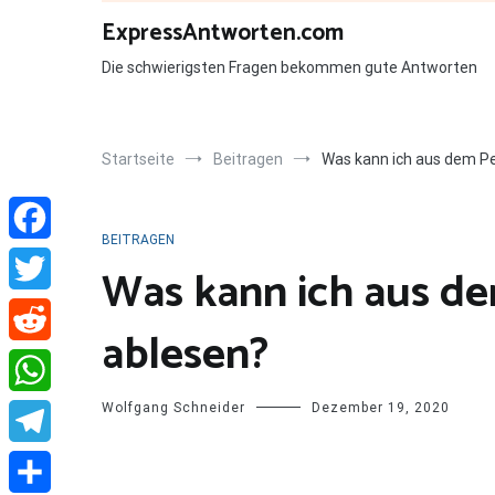
Zum
ExpressAntworten.com
Inhalt
springen
Die schwierigsten Fragen bekommen gute Antworten
Startseite
Beitragen
Was kann ich aus dem P
BEITRAGEN
Facebook
Was kann ich aus d
Twitter
ablesen?
Reddit
Wolfgang Schneider
Dezember 19, 2020
WhatsApp
Telegram