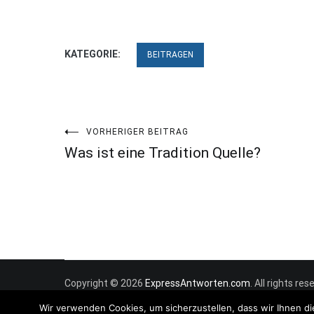
KATEGORIE:
BEITRAGEN
Beitragsnavigation
VORHERIGER BEITRAG
Was ist eine Tradition Quelle?
Copyright © 2026
ExpressAntworten.com
. All rights r
Wir verwenden Cookies, um sicherzustellen, dass wir Ihnen di