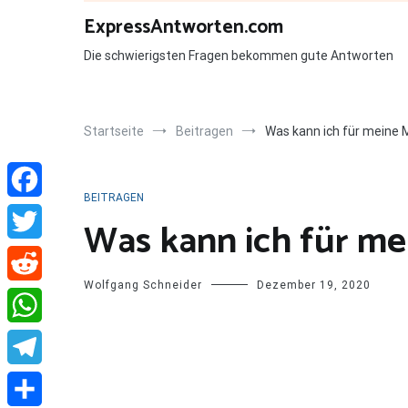
Zum
ExpressAntworten.com
Inhalt
springen
Die schwierigsten Fragen bekommen gute Antworten
Startseite
Beitragen
Was kann ich für meine M
BEITRAGEN
Facebook
Was kann ich für mei
Twitter
Wolfgang Schneider
Dezember 19, 2020
Reddit
WhatsApp
Telegram