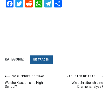
Facebook
Twitter
Reddit
WhatsApp
Telegram
Teilen
KATEGORIE:
BEITRAGEN
Beitragsnavigation
VORHERIGER BEITRAG
NÄCHSTER BEITRAG
Welche Klassen sind High
Wie schreibe ich eine
School?
Dramenanalyse?