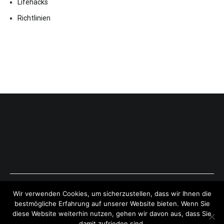
Lifehacks
Richtlinien
Copyright © 2026
ExpressAntworten.com
. All rights reserved.
Wir verwenden Cookies, um sicherzustellen, dass wir Ihnen die
Theme:
Cenote
by ThemeGrill. Powered by
WordPress
.
bestmögliche Erfahrung auf unserer Website bieten. Wenn Sie
diese Website weiterhin nutzen, gehen wir davon aus, dass Sie
damit zufrieden sind.