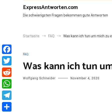
Zum
ExpressAntworten.com
Inhalt
springen
Die schwierigsten Fragen bekommen gute Antworten
Startseite
FAQ
Was kann ich tun um mich zu 
FAQ
Facebook
Was kann ich tun u
Twitter
Wolfgang Schneider
November 4, 2020
Reddit
WhatsApp
Telegram