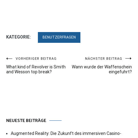
KATEGORIE:
BENUTZERFRAGEN
Beitragsnavigation
VORHERIGER BEITRAG
NÄCHSTER BEITRAG
What kind of Revolver is Smith
Wann wurde der Waffenschein
and Wesson top break?
eingefuhrt?
NEUESTE BEITRÄGE
Augmented Reality: Die Zukunft des immersiven Casino-