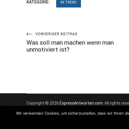
KATEGORIE:
IM TREND
Beitragsnavigation
VORHERIGER BEITRAG
Was soll man machen wenn man
unmotiviert ist?
Copyright © 2026
ExpressAntworten.com
. All rights r
Wir verwenden Cookies, um sicherzustellen, dass wir Ihnen di