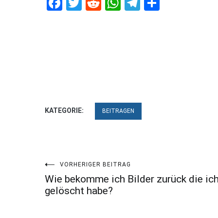
Facebook
Twitter
Reddit
WhatsApp
Telegram
Teilen
KATEGORIE:
BEITRAGEN
Beitragsnavigation
VORHERIGER BEITRAG
Wie bekomme ich Bilder zurück die ic
gelöscht habe?