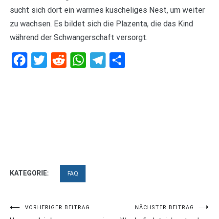
sucht sich dort ein warmes kuscheliges Nest, um weiter
zu wachsen. Es bildet sich die Plazenta, die das Kind
während der Schwangerschaft versorgt.
Facebook
Twitter
Reddit
WhatsApp
Telegram
Teilen
KATEGORIE:
FAQ
Beitragsnavigation
VORHERIGER BEITRAG
NÄCHSTER BEITRAG