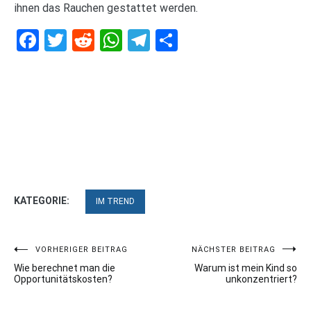
ihnen das Rauchen gestattet werden.
Facebook
Twitter
Reddit
WhatsApp
Telegram
Teilen
KATEGORIE:
IM TREND
Beitragsnavigation
VORHERIGER BEITRAG
NÄCHSTER BEITRAG
Wie berechnet man die
Warum ist mein Kind so
Opportunitätskosten?
unkonzentriert?