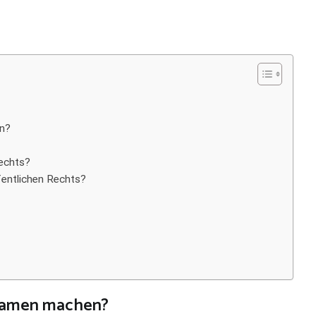
n?
Rechts?
fentlichen Rechts?
xamen machen?