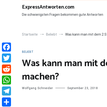
Zum
ExpressAntworten.com
Inhalt
springen
Die schwierigsten Fragen bekommen gute Antworten
Startseite
Beliebt
Was kann man mit dem 2 
BELIEBT
Facebook
Was kann man mit d
Twitter
machen?
Reddit
Wolfgang Schneider
September 23, 2018
WhatsApp
Telegram