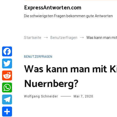
Zum
ExpressAntworten.com
Inhalt
springen
Die schwierigsten Fragen bekommen gute Antworten
Startseite
Benutzerfragen
Was kann man mit
BENUTZERFRAGEN
Facebook
Was kann man mit K
Twitter
Nuernberg?
Reddit
Wolfgang Schneider
Mai 7, 2020
WhatsApp
Telegram