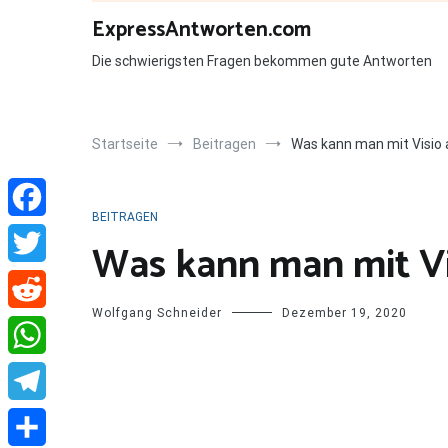
Zum
ExpressAntworten.com
Inhalt
springen
Die schwierigsten Fragen bekommen gute Antworten
Startseite
Beitragen
Was kann man mit Visio 
BEITRAGEN
Facebook
Was kann man mit Vi
Twitter
Wolfgang Schneider
Dezember 19, 2020
Reddit
WhatsApp
Telegram