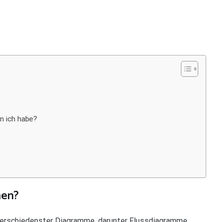
on ich habe?
hen?
 verschiedenster Diagramme, darunter Flussdiagramme,