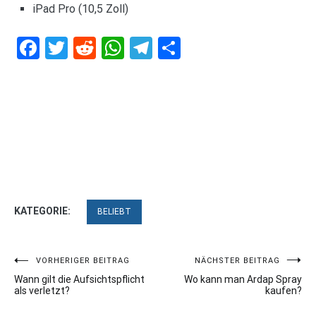
iPad Pro (10,5 Zoll)
Facebook
Twitter
Reddit
WhatsApp
Telegram
Teilen
KATEGORIE:
BELIEBT
Beitragsnavigation
VORHERIGER BEITRAG
NÄCHSTER BEITRAG
Wann gilt die Aufsichtspflicht
Wo kann man Ardap Spray
als verletzt?
kaufen?