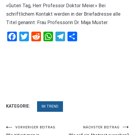
«Guten Tag, Herr Professor Doktor Meier.» Bei
schriftlichem Kontakt werden in der Briefadresse alle
Titel genannt: Frau Professorin Dr. Maja Muster.
Facebook
Twitter
Reddit
WhatsApp
Telegram
Teilen
KATEGORIE:
IM TREND
Beitragsnavigation
VORHERIGER BEITRAG
NÄCHSTER BEITRAG