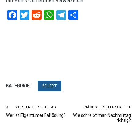
mit Selbstverliebtheit verwechseln.
Facebook
Twitter
Reddit
WhatsApp
Telegram
Teilen
KATEGORIE:
BELIEBT
Beitragsnavigation
VORHERIGER BEITRAG
NÄCHSTER BEITRAG
Wer ist Eigentümer Falllösung?
Wie schreibt man Nachmittag
richtig?