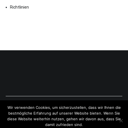
Richtlinien
Copyright © 2026
ExpressAntworten.com
. All rights reserved.
Wir verwenden Cookies, um sicherzustellen, dass wir Ihnen die
Theme:
Cenote
by ThemeGrill. Powered by
WordPress
.
bestmögliche Erfahrung auf unserer Website bieten. Wenn Sie
diese Website weiterhin nutzen, gehen wir davon aus, dass Sie
damit zufrieden sind.