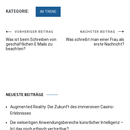
KATEGORIE:
IM TREND
Beitragsnavigation
VORHERIGER BEITRAG
NÄCHSTER BEITRAG
Was ist beim Schreiben von
Was schreibt man einer Frau als
geschäftlichen E Mails zu
erste Nachricht?
beachten?
NEUESTE BEITRÄGE
Augmented Reality: Die Zukunft des immersiven Casino-
Erlebnisses
Die vielseitigen Anwendungsbereiche künstlicher Intelligenz –
Ist das noch ethisch vertretbar?