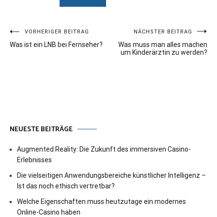
Beitragsnavigation
VORHERIGER BEITRAG
NÄCHSTER BEITRAG
Was ist ein LNB bei Fernseher?
Was muss man alles machen
um Kinderärztin zu werden?
NEUESTE BEITRÄGE
Augmented Reality: Die Zukunft des immersiven Casino-
Erlebnisses
Die vielseitigen Anwendungsbereiche künstlicher Intelligenz –
Ist das noch ethisch vertretbar?
Welche Eigenschaften muss heutzutage ein modernes
Online-Casino haben