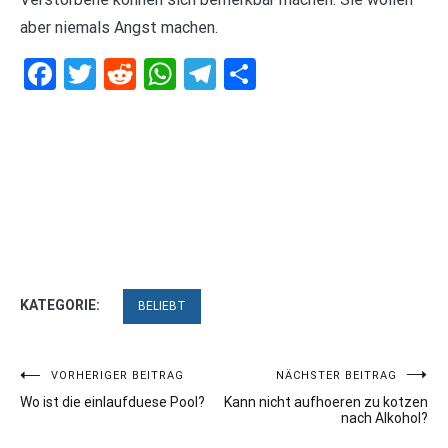
aber niemals Angst machen.
Facebook
Twitter
Reddit
WhatsApp
Telegram
Teilen
KATEGORIE:
BELIEBT
Beitragsnavigation
VORHERIGER BEITRAG
NÄCHSTER BEITRAG
Wo ist die einlaufduese Pool?
Kann nicht aufhoeren zu kotzen
nach Alkohol?