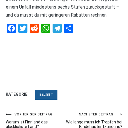
einem Unfall mindestens sechs Stufen zurückgestuft –
und da musst du mit geringeren Rabatten rechnen.
Facebook
Twitter
Reddit
WhatsApp
Telegram
Teilen
KATEGORIE:
BELIEBT
Beitragsnavigation
VORHERIGER BEITRAG
NÄCHSTER BEITRAG
Warum ist Finnland das
Wie lange muss ich Tropfen bei
glücklichste Land?
Bindehautentzündung?