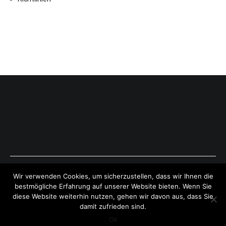
Copyright © 2026
ExpressAntworten.com
. All rights reserved.
Wir verwenden Cookies, um sicherzustellen, dass wir Ihnen die
Theme:
Cenote
by ThemeGrill. Powered by
WordPress
.
bestmögliche Erfahrung auf unserer Website bieten. Wenn Sie
diese Website weiterhin nutzen, gehen wir davon aus, dass Sie
damit zufrieden sind.
Ok